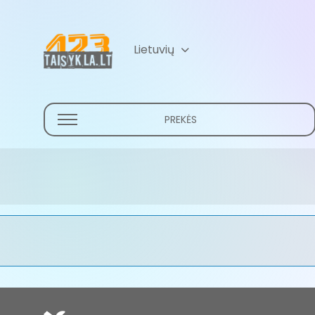
Lietuvių
Русский
(
Russian
)
PREKĖS