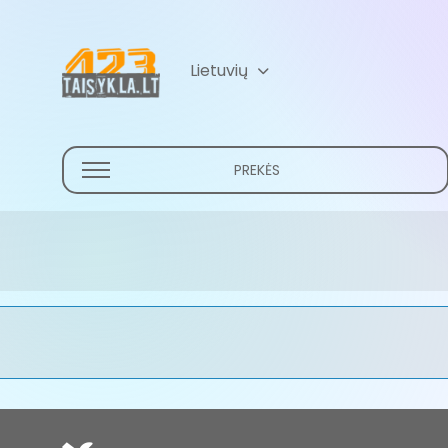
Lietuvių
Русский
(
Russian
)
PREKĖS