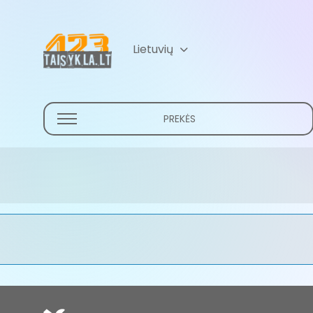
Lietuvių
Русский
(
Russian
)
PREKĖS