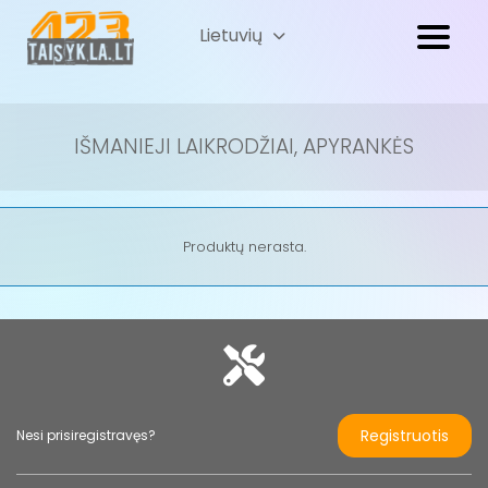
Lietuvių
Русский
(
Russian
)
IŠMANIEJI LAIKRODŽIAI, APYRANKĖS
Produktų nerasta.
Registruotis
Nesi prisiregistravęs?