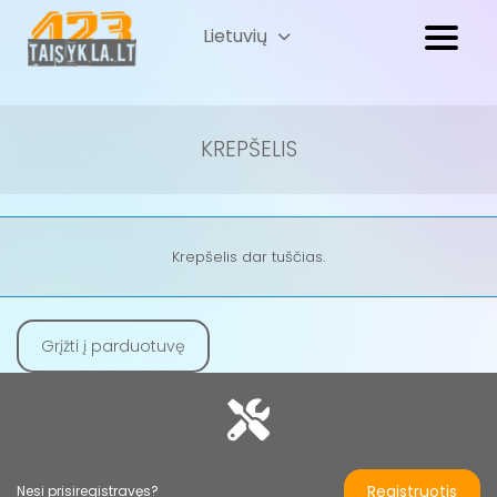
Lietuvių
Русский
(
Russian
)
KREPŠELIS
Krepšelis dar tuščias.
Grįžti į parduotuvę
Registruotis
Nesi prisiregistravęs?