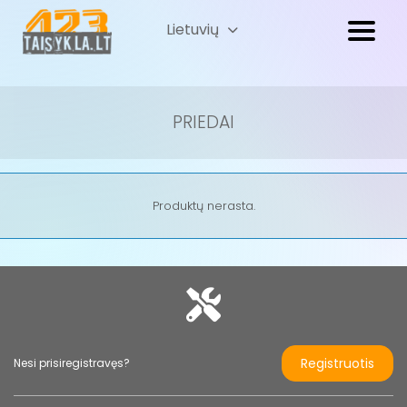
Lietuvių
Русский
(
Russian
)
PRIEDAI
Produktų nerasta.
Registruotis
Nesi prisiregistravęs?