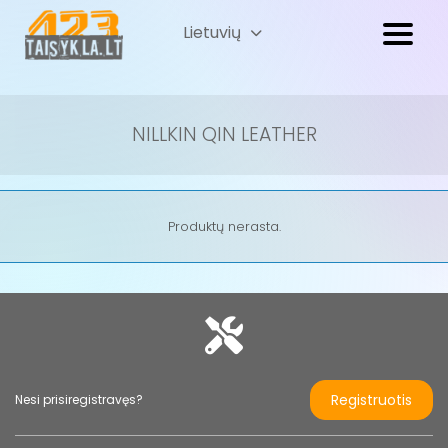
Lietuvių
Русский
(
Russian
)
NILLKIN QIN LEATHER
Produktų nerasta.
Registruotis
Nesi prisiregistravęs?