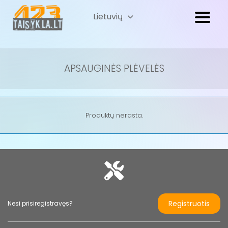
Lietuvių
Русский
(
Russian
)
APSAUGINĖS PLĖVELĖS
Produktų nerasta.
Registruotis
Nesi prisiregistravęs?