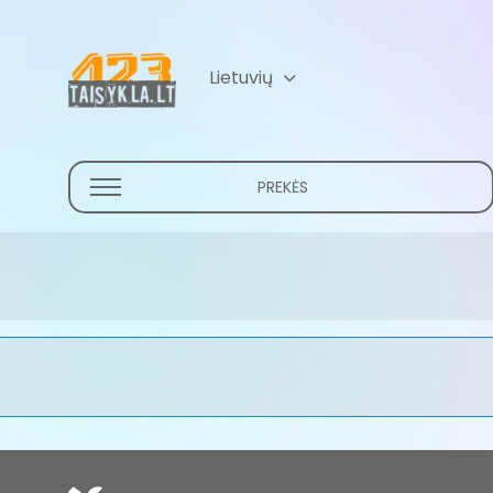
Lietuvių
Русский
(
Russian
)
PREKĖS