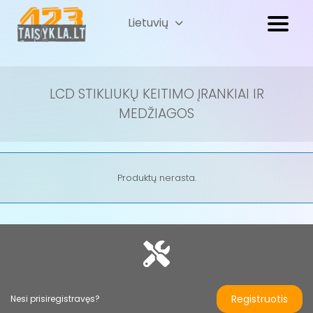
Lietuvių
Русский
(
Russian
)
LCD STIKLIUKŲ KEITIMO ĮRANKIAI IR
MEDŽIAGOS
Produktų nerasta.
Registruotis
Nesi prisiregistravęs?