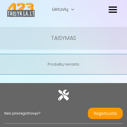
Lietuvių
Русский
(
Russian
)
TAISYMAS
Produktų nerasta.
Registruotis
Nesi prisiregistravęs?