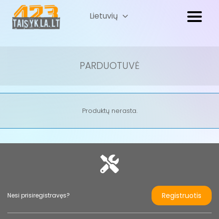
Lietuvių
Русский
(
Russian
)
PARDUOTUVĖ
Produktų nerasta.
Registruotis
Nesi prisiregistravęs?