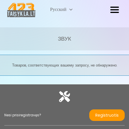
Lietuvių
Русский
(
Литовский
)
ЗВУК
Товаров, соответствующих вашему запросу, не обнаружено.
Registruotis
Nesi prisiregistravęs?