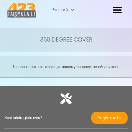
Lietuvių
Русский
(
Литовский
)
360 DEGREE COVER
Товаров, соответствующих вашему запросу, не обнаружено.
Registruotis
Nesi prisiregistravęs?