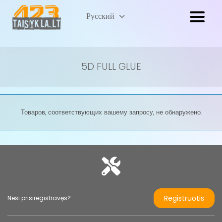
Lietuvių
Русский
(
Литовский
)
5D FULL GLUE
Товаров, соответствующих вашему запросу, не обнаружено.
Registruotis
Nesi prisiregistravęs?