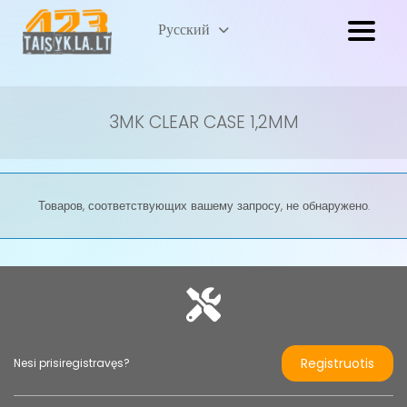
Lietuvių
Русский
(
Литовский
)
3MK CLEAR CASE 1,2MM
Товаров, соответствующих вашему запросу, не обнаружено.
Registruotis
Nesi prisiregistravęs?