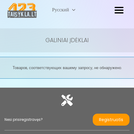
Lietuvių
Русский
(
Литовский
)
GALINIAI ĮDĖKLAI
Товаров, соответствующих вашему запросу, не обнаружено.
Registruotis
Nesi prisiregistravęs?