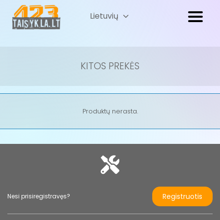
Lietuvių
Русский
(
Russian
)
KITOS PREKĖS
Produktų nerasta.
Registruotis
Nesi prisiregistravęs?